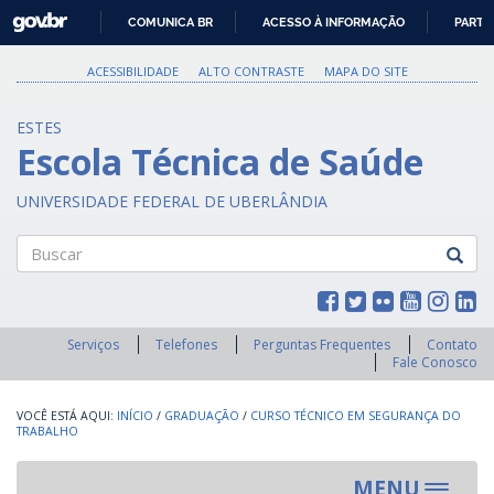
GOVBR
COMUNICA BR
ACESSO À INFORMAÇÃO
PARTI
IR
PARA
ACESSIBILIDADE
ALTO CONTRASTE
MAPA DO SITE
O
CONTEÚDO
ESTES
Escola Técnica de Saúde
UNIVERSIDADE FEDERAL DE UBERLÂNDIA
Buscar
Serviços
Telefones
Perguntas Frequentes
Contato
Fale Conosco
INÍCIO
/
GRADUAÇÃO
/
CURSO TÉCNICO EM SEGURANÇA DO
TRABALHO
MENU
Toggle