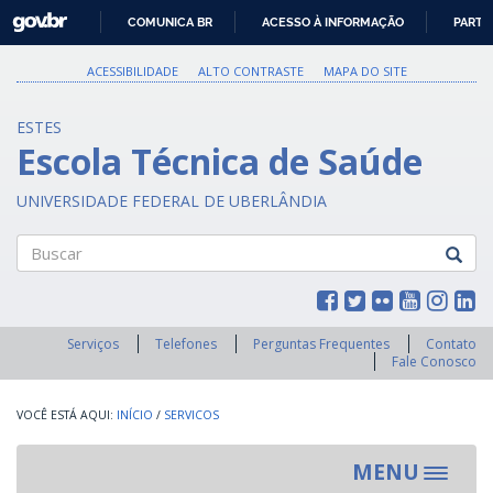
GOVBR
COMUNICA BR
ACESSO À INFORMAÇÃO
PARTI
IR
PARA
ACESSIBILIDADE
ALTO CONTRASTE
MAPA DO SITE
O
CONTEÚDO
ESTES
Escola Técnica de Saúde
UNIVERSIDADE FEDERAL DE UBERLÂNDIA
Buscar
Serviços
Telefones
Perguntas Frequentes
Contato
Fale Conosco
INÍCIO
/
SERVICOS
MENU
Toggle