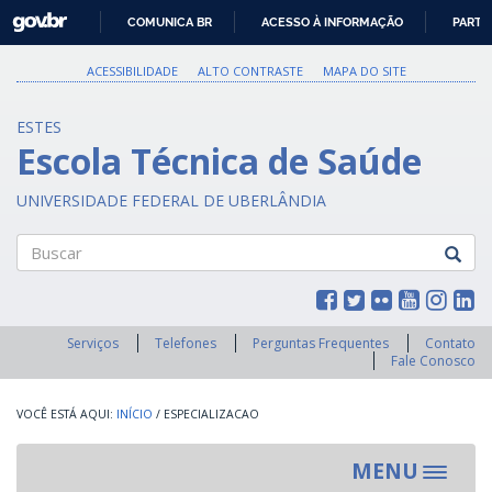
GOVBR
COMUNICA BR
ACESSO À INFORMAÇÃO
PARTI
IR
PARA
ACESSIBILIDADE
ALTO CONTRASTE
MAPA DO SITE
O
CONTEÚDO
ESTES
Escola Técnica de Saúde
UNIVERSIDADE FEDERAL DE UBERLÂNDIA
Buscar
Serviços
Telefones
Perguntas Frequentes
Contato
Fale Conosco
INÍCIO
/
ESPECIALIZACAO
MENU
Toggle