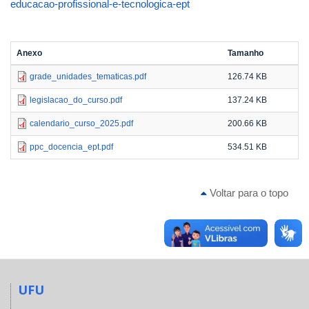
educacao-profissional-e-tecnologica-ept
Anexo
Tamanho
grade_unidades_tematicas.pdf
126.74 KB
legislacao_do_curso.pdf
137.24 KB
calendario_curso_2025.pdf
200.66 KB
ppc_docencia_ept.pdf
534.51 KB
Voltar para o topo
UFU