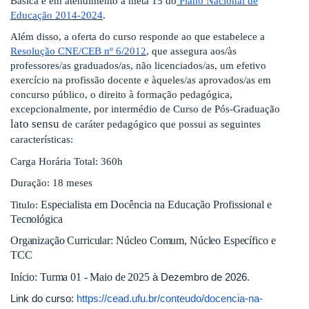
Básica e em atendimento à meta 15 do
Plano Nacional de
Educação 2014-2024
.
Além disso, a oferta do curso responde ao que estabelece a
Resolução CNE/CEB nº 6/2012
, que assegura aos/às
professores/as graduados/as, não licenciados/as, um efetivo
exercício na profissão docente e àqueles/as aprovados/as em
concurso público, o direito à formação pedagógica,
excepcionalmente, por intermédio de Curso de Pós-Graduação
lato sensu
de caráter pedagógico que possui as seguintes
características:
Carga Horária Total: 360h
Duração: 18 meses
Especialista em Docência na Educação Profissional e
Titulo:
Tecnológica
Organização Curricular: Núcleo Comum, Núcleo Específico e
TCC
Início: Turma 01 - Maio de 2025
à Dezembro de 2026.
Link do curso:
https://cead.ufu.br/conteudo/docencia-na-