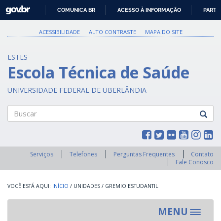
GOVBR
COMUNICA BR
ACESSO À INFORMAÇÃO
PARTI
IR
PARA
ACESSIBILIDADE
ALTO CONTRASTE
MAPA DO SITE
O
CONTEÚDO
ESTES
Escola Técnica de Saúde
UNIVERSIDADE FEDERAL DE UBERLÂNDIA
Buscar
Serviços
Telefones
Perguntas Frequentes
Contato
Fale Conosco
INÍCIO
/
UNIDADES
/
GREMIO ESTUDANTIL
MENU
Toggle