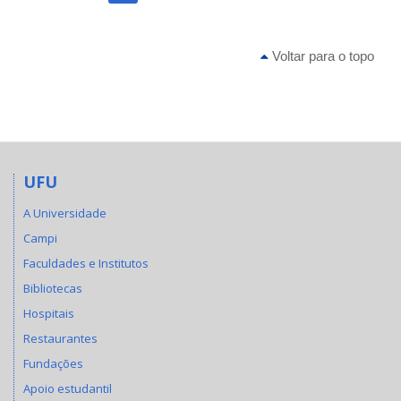
Voltar para o topo
UFU
A Universidade
Campi
Faculdades e Institutos
Bibliotecas
Hospitais
Restaurantes
Fundações
Apoio estudantil