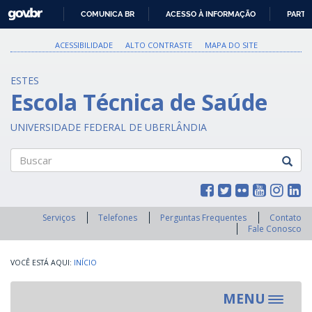
GOVBR
COMUNICA BR
ACESSO À INFORMAÇÃO
PARTI
IR
PARA
ACESSIBILIDADE
ALTO CONTRASTE
MAPA DO SITE
O
CONTEÚDO
ESTES
Escola Técnica de Saúde
UNIVERSIDADE FEDERAL DE UBERLÂNDIA
Buscar
Serviços
Telefones
Perguntas Frequentes
Contato
Fale Conosco
INÍCIO
MENU
Toggle