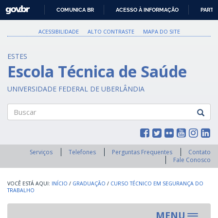
GOVBR
COMUNICA BR
ACESSO À INFORMAÇÃO
PARTI
IR
PARA
ACESSIBILIDADE
ALTO CONTRASTE
MAPA DO SITE
O
CONTEÚDO
ESTES
Escola Técnica de Saúde
UNIVERSIDADE FEDERAL DE UBERLÂNDIA
Buscar
Serviços
Telefones
Perguntas Frequentes
Contato
Fale Conosco
INÍCIO
/
GRADUAÇÃO
/
CURSO TÉCNICO EM SEGURANÇA DO
TRABALHO
MENU
Toggle