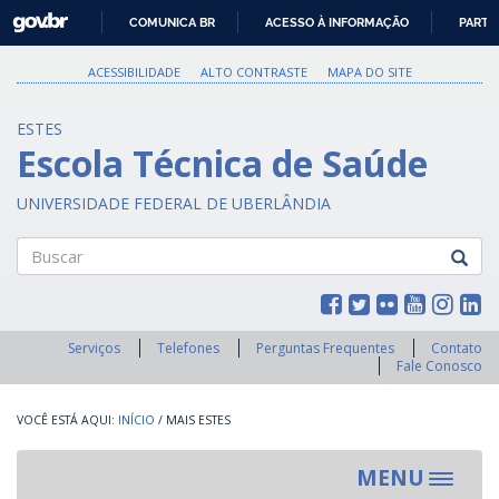
GOVBR
COMUNICA BR
ACESSO À INFORMAÇÃO
PARTI
IR
PARA
ACESSIBILIDADE
ALTO CONTRASTE
MAPA DO SITE
O
CONTEÚDO
ESTES
Escola Técnica de Saúde
UNIVERSIDADE FEDERAL DE UBERLÂNDIA
Buscar
Serviços
Telefones
Perguntas Frequentes
Contato
Fale Conosco
INÍCIO
/
MAIS ESTES
MENU
Toggle