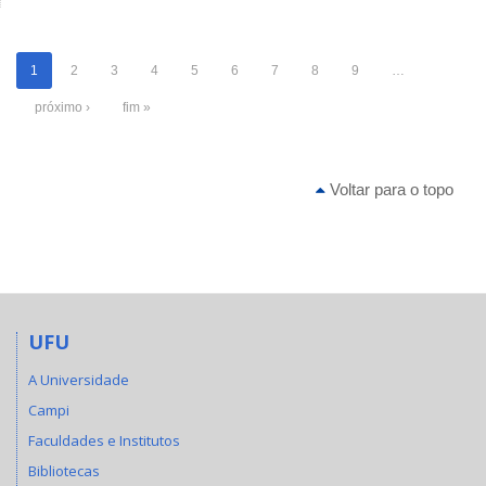
1
2
3
4
5
6
7
8
9
…
próximo ›
fim »
Voltar para o topo
UFU
A Universidade
Campi
Faculdades e Institutos
Bibliotecas