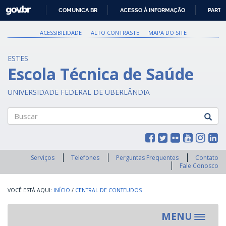
GOVBR
COMUNICA BR
ACESSO À INFORMAÇÃO
PARTI
IR
PARA
ACESSIBILIDADE
ALTO CONTRASTE
MAPA DO SITE
O
CONTEÚDO
ESTES
Escola Técnica de Saúde
UNIVERSIDADE FEDERAL DE UBERLÂNDIA
Buscar
Serviços
Telefones
Perguntas Frequentes
Contato
Fale Conosco
INÍCIO
/
CENTRAL DE CONTEUDOS
MENU
Toggle