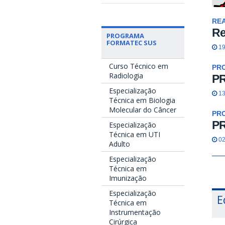
REA
Re
PROGRAMA
FORMATEC SUS
19
Curso Técnico em
PR
Radiologia
P
Especialização
13
Técnica em Biologia
Molecular do Câncer
PR
P
Especialização
Técnica em UTI
02
Adulto
Especialização
Técnica em
Imunização
Especialização
E
Técnica em
Instrumentação
Cirúrgica