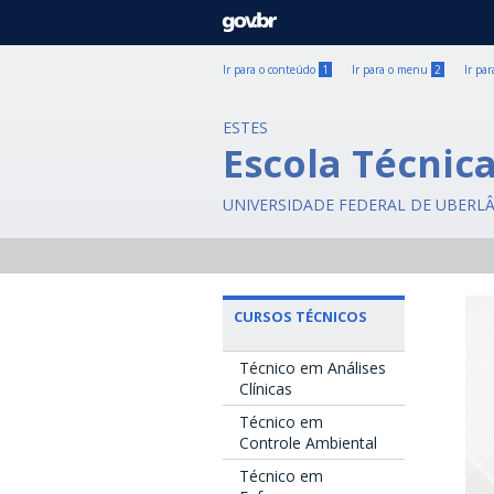
GOVBR
Ir para o conteúdo
1
Ir para o menu
2
Ir pa
ESTES
Escola Técnic
UNIVERSIDADE FEDERAL DE UBERL
CURSOS TÉCNICOS
Técnico em Análises
Clínicas
Técnico em
Controle Ambiental
Técnico em