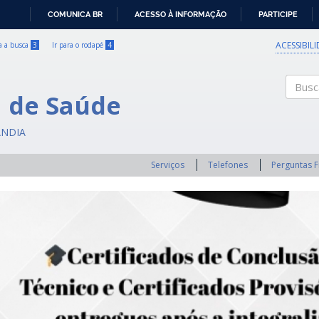
COMUNICA BR
ACESSO À INFORMAÇÃO
PARTICIPE
IR
PARA
ACESSIBIL
ra a busca
3
Ir para o rodapé
4
O
CONTEÚDO
a de Saúde
Buscar
ÂNDIA
Serviços
Telefones
Perguntas 