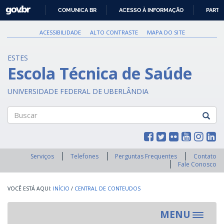
GOVBR
COMUNICA BR
ACESSO À INFORMAÇÃO
PARTI
IR
PARA
ACESSIBILIDADE
ALTO CONTRASTE
MAPA DO SITE
O
CONTEÚDO
ESTES
Escola Técnica de Saúde
UNIVERSIDADE FEDERAL DE UBERLÂNDIA
Buscar
Serviços
Telefones
Perguntas Frequentes
Contato
Fale Conosco
INÍCIO
/
CENTRAL DE CONTEUDOS
MENU
Toggle