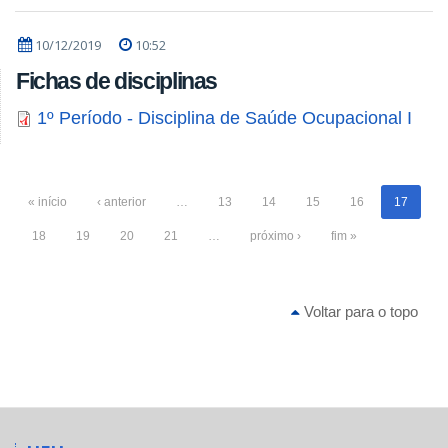
10/12/2019
10:52
Fichas de disciplinas
1º Período - Disciplina de Saúde Ocupacional I
« início
‹ anterior
…
13
14
15
16
17
18
19
20
21
…
próximo ›
fim »
Voltar para o topo