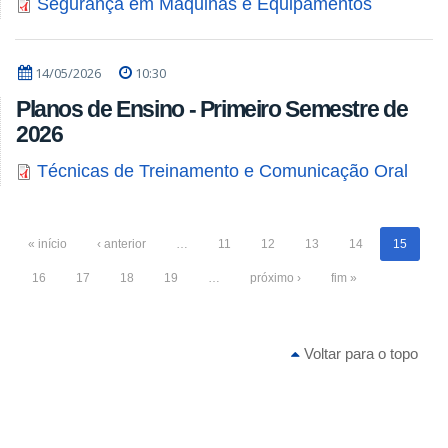
Segurança em Máquinas e Equipamentos
14/05/2026
10:30
Planos de Ensino - Primeiro Semestre de
2026
Técnicas de Treinamento e Comunicação Oral
« início
‹ anterior
…
11
12
13
14
15
16
17
18
19
…
próximo ›
fim »
Voltar para o topo