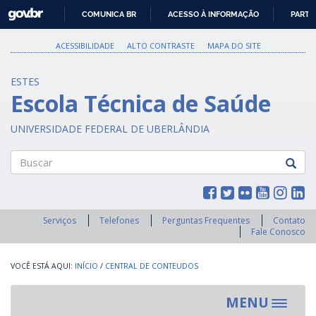
GOVBR
COMUNICA BR
ACESSO À INFORMAÇÃO
PARTI
IR
PARA
ACESSIBILIDADE
ALTO CONTRASTE
MAPA DO SITE
O
CONTEÚDO
ESTES
Escola Técnica de Saúde
UNIVERSIDADE FEDERAL DE UBERLÂNDIA
Buscar
Serviços
Telefones
Perguntas Frequentes
Contato
Fale Conosco
INÍCIO
/
CENTRAL DE CONTEUDOS
MENU
Toggle