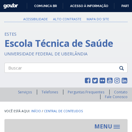
GOVBR
COMUNICA BR
ACESSO À INFORMAÇÃO
PARTI
IR
PARA
ACESSIBILIDADE
ALTO CONTRASTE
MAPA DO SITE
O
CONTEÚDO
ESTES
Escola Técnica de Saúde
UNIVERSIDADE FEDERAL DE UBERLÂNDIA
Buscar
Serviços
Telefones
Perguntas Frequentes
Contato
Fale Conosco
INÍCIO
/
CENTRAL DE CONTEUDOS
MENU
Toggle