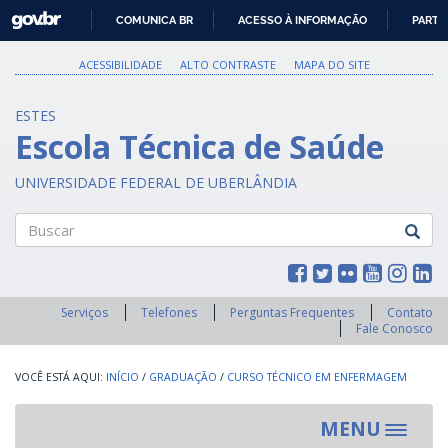
GOVBR
COMUNICA BR
ACESSO À INFORMAÇÃO
PARTI
IR
PARA
ACESSIBILIDADE
ALTO CONTRASTE
MAPA DO SITE
O
CONTEÚDO
ESTES
Escola Técnica de Saúde
UNIVERSIDADE FEDERAL DE UBERLÂNDIA
Buscar
Serviços
Telefones
Perguntas Frequentes
Contato
Fale Conosco
INÍCIO
/
GRADUAÇÃO
/
CURSO TÉCNICO EM ENFERMAGEM
MENU
Toggle