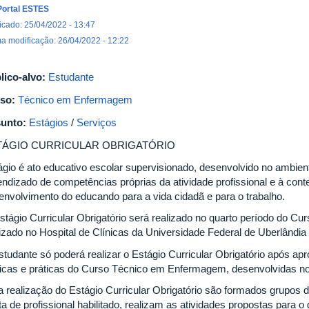
Portal ESTES
icado: 25/04/2022 - 13:47
ma modificação: 26/04/2022 - 12:22
lico-alvo:
Estudante
so:
Técnico em Enfermagem
unto:
Estágios
/
Serviços
TÁGIO CURRICULAR OBRIGATÓRIO
ágio é ato educativo escolar supervisionado, desenvolvido no ambient
endizado de competências próprias da atividade profissional e à conte
envolvimento do educando para a vida cidadã e para o trabalho.
stágio Curricular Obrigatório será realizado no quarto período do 
lizado no Hospital de Clínicas da Universidade Federal de Uberlândia 
studante só poderá realizar o Estágio Curricular Obrigatório após ap
ricas e práticas do Curso Técnico em Enfermagem, desenvolvidas no 1
a realização do Estágio Curricular Obrigatório são formados grupos 
ta de profissional habilitado, realizam as atividades propostas para 