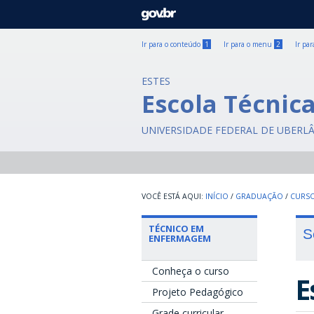
GOVBR
Ir para o conteúdo
1
Ir para o menu
2
Ir pa
ESTES
Escola Técnic
UNIVERSIDADE FEDERAL DE UBERL
INÍCIO
/
GRADUAÇÃO
/
CURSO
TÉCNICO EM
S
ENFERMAGEM
Conheça o curso
E
Projeto Pedagógico
Grade curricular