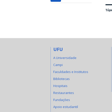
Tópi
UFU
A Universidade
Campi
Faculdades e Institutos
Bibliotecas
Hospitais
Restaurantes
Fundações
Apoio estudantil