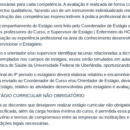
essárias para cada competência. A avaliação é realizada de forma con
ectos qualitativos, fazendo uso de um instrumento individualizado o
strução das competências imprescindíveis à prática profissional do
companhamento do Estágio será feito pelo Coordenador de Estágio e/
os professores do Curso, e Supervisor de Estágio ( Enfermeiro do H
mação ou experiência profissional na área do conhecimento desenvolvi
ervisionar o Estagiário.
o o orientador e/ou supervisor identifique lacunas relacionadas a té
templados nos campos de estágios, esses serão simulados em aulas 
nica de Saúde da Universidade Federal de Uberlândia, oportunizando 
final do 4º período o estagiário deverá elaborar relatório e encaminh
á enviado ao Coordenador de Curso e/ou Orientador de Estágio, dev
stágio, relativo às atividades desenvolvidas pelo estagiário e avaliaç
TÁGIO CURRICULAR NÃO OBRIGATÓRIO
a os discentes que desejarem realizar estágio curricular não obrigató
ecificada, além da carga horária mínima do curso, é permitida essa p
vênio e termos de compromisso entre as empresas ou instituições e 
dições legais necessárias.