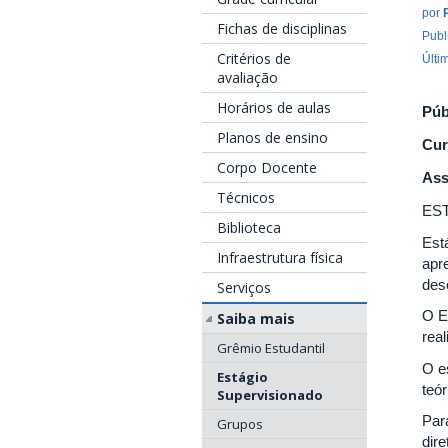
por
Fichas de disciplinas
Publ
Critérios de
Últi
avaliação
Horários de aulas
Púb
Planos de ensino
Cur
Corpo Docente
Ass
Técnicos
ES
Biblioteca
Est
Infraestrutura física
apr
des
Serviços
O E
Saiba mais
rea
Grêmio Estudantil
O e
Estágio
teó
Supervisionado
Par
Grupos
dire