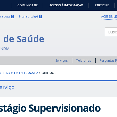
COMUNICA BR
ACESSO À INFORMAÇÃO
PARTICIPE
IR
PARA
ACESSIBIL
ra a busca
3
Ir para o rodapé
4
O
CONTEÚDO
a de Saúde
Buscar
ÂNDIA
Serviços
Telefones
Perguntas 
 TÉCNICO EM ENFERMAGEM
/
SAIBA MAIS
erviço
stágio Supervisionado