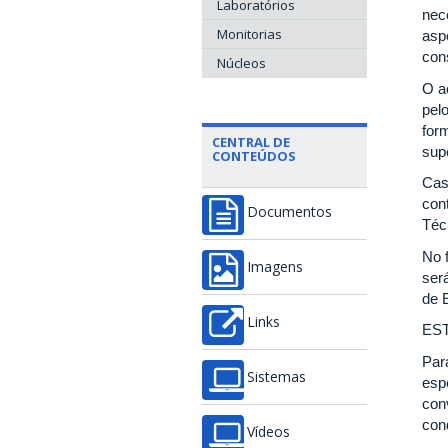
Laboratórios
nec
Monitorias
asp
con
Núcleos
O a
pel
for
CENTRAL DE
sup
CONTEÚDOS
Cas
con
Documentos
Téc
No 
Imagens
ser
de E
Links
ES
Par
Sistemas
esp
con
con
Vídeos