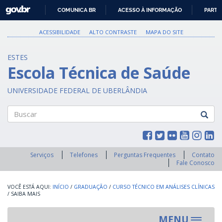
GOVBR
COMUNICA BR
ACESSO À INFORMAÇÃO
PARTI
IR
PARA
ACESSIBILIDADE
ALTO CONTRASTE
MAPA DO SITE
O
CONTEÚDO
ESTES
Escola Técnica de Saúde
UNIVERSIDADE FEDERAL DE UBERLÂNDIA
Buscar
Serviços
Telefones
Perguntas Frequentes
Contato
Fale Conosco
INÍCIO
/
GRADUAÇÃO
/
CURSO TÉCNICO EM ANÁLISES CLÍNICAS
/
SAIBA MAIS
MENU
Toggle