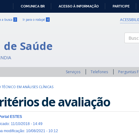
COMUNICA BR
ACESSO À INFORMAÇÃO
PARTICIPE
IR
PARA
ACESSIBIL
ra a busca
3
Ir para o rodapé
4
O
CONTEÚDO
a de Saúde
Buscar
ÂNDIA
Serviços
Telefones
Perguntas 
 TÉCNICO EM ANÁLISES CLÍNICAS
ritérios de avaliação
Portal ESTES
icado: 11/10/2018 - 14:49
ma modificação: 10/08/2021 - 10:12