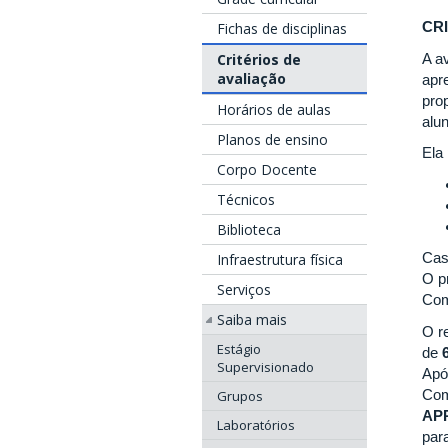
CR
Fichas de disciplinas
Critérios de
A a
avaliação
apr
pro
Horários de aulas
alu
Planos de ensino
Ela
Corpo Docente
Técnicos
Biblioteca
Cas
Infraestrutura física
O p
Serviços
Com
Saiba mais
O r
Estágio
de
Supervisionado
Apó
Com
Grupos
AP
Laboratórios
par