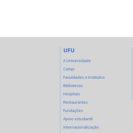
UFU
A Universidade
Campi
Faculdades e Institutos
Bibliotecas
Hospitais
Restaurantes
Fundações
Apoio estudantil
Internacionalização