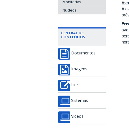
Monitorias
Ava
A a
Núcleos
prév
Fre
ava
CENTRAL DE
per
CONTEÚDOS
horá
Documentos
Imagens
Links
Sistemas
Vídeos