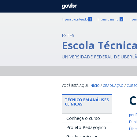
GOVBR
Ir para o conteúdo
1
Ir para o menu
2
Ir pa
ESTES
Escola Técnic
UNIVERSIDADE FEDERAL DE UBERL
INÍCIO
/
GRADUAÇÃO
/
CURSO
C
TÉCNICO EM ANÁLISES
CLÍNICAS
por
Conheça o curso
Publ
Projeto Pedagógico
Últi
Grade curricular