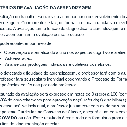
ITÉRIOS DE AVALIAÇÃO DA APRENDIZAGEM
valiação do trabalho escolar visa acompanhar o desenvolvimento do 
endizagem. Comumente se faz, de forma contínua, cumulativa e evolu
postos. A avaliação tem a função de diagnosticar a aprendizagem e
nos acompanham a evolução desse processo.
 pode acontecer por meio de:
Observação sistemática do aluno nos aspectos cognitivo e afetivo
Autoavaliação;
Análise das produções individuais e coletivas dos alunos;
o detectado dificuldade de aprendizagem, o professor fará com o alu
rofessor fará seu registro individual observando o Processo de For
petências conferidas por cada professor.
esultado da avaliação será expresso em notas de 0 (zero) a 100 (ce
60%
de aproveitamento para aprovação na(s) referida(s) disciplina(s)
s essa análise individual, o professor juntamente com os demais p
ponente Curricular, no Conselho de Classe, chegará a um consenso,
ROVADO
ou não. Esse resultado é registrado em formulário próprio 
a fins de documentação escolar.