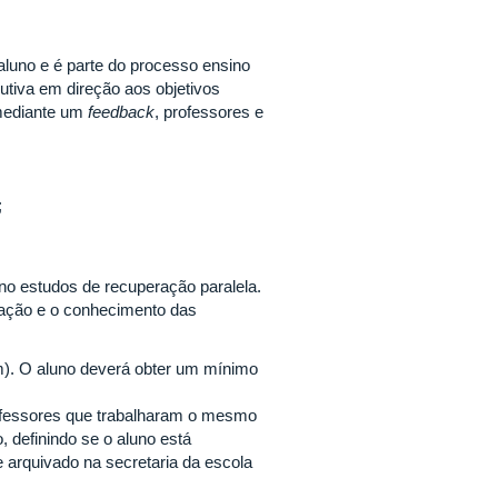
aluno e é parte do processo ensino
tiva em direção aos objetivos
 mediante um
feedback
, professores e
;
no estudos de recuperação paralela.
mação e o conhecimento das
m). O aluno deverá obter um mínimo
.
rofessores que trabalharam o mesmo
 definindo se o aluno está
e arquivado na secretaria da escola