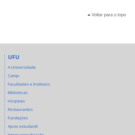
Voltar para o topo
UFU
A Universidade
Campi
Faculdades e Institutos
Bibliotecas
Hospitais
Restaurantes
Fundações
Apoio estudantil
Internacionalização