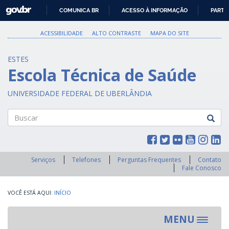
GOVBR
COMUNICA BR
ACESSO À INFORMAÇÃO
PARTI
IR
PARA
ACESSIBILIDADE
ALTO CONTRASTE
MAPA DO SITE
O
CONTEÚDO
ESTES
Escola Técnica de Saúde
UNIVERSIDADE FEDERAL DE UBERLÂNDIA
Buscar
Serviços
Telefones
Perguntas Frequentes
Contato
Fale Conosco
INÍCIO
MENU
Toggle