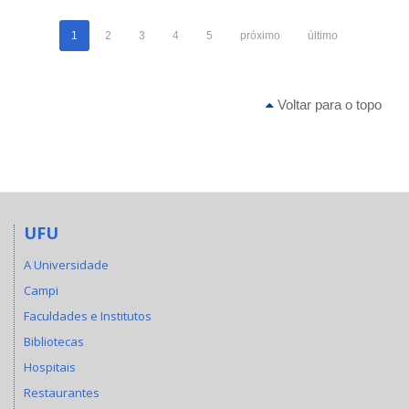
1
2
3
4
5
próximo
último
Voltar para o topo
UFU
A Universidade
Campi
Faculdades e Institutos
Bibliotecas
Hospitais
Restaurantes