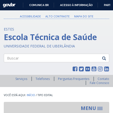
GOVBR
COMUNICA BR
ACESSO À INFORMAÇÃO
PARTI
IR
PARA
ACESSIBILIDADE
ALTO CONTRASTE
MAPA DO SITE
O
CONTEÚDO
ESTES
Escola Técnica de Saúde
UNIVERSIDADE FEDERAL DE UBERLÂNDIA
Buscar
Serviços
Telefones
Perguntas Frequentes
Contato
Fale Conosco
INÍCIO
/
TIPO EDITAL
MENU
Toggle