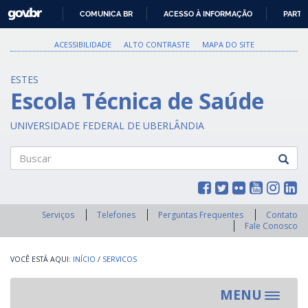
GOVBR
COMUNICA BR
ACESSO À INFORMAÇÃO
PARTI
IR
PARA
ACESSIBILIDADE
ALTO CONTRASTE
MAPA DO SITE
O
CONTEÚDO
ESTES
Escola Técnica de Saúde
UNIVERSIDADE FEDERAL DE UBERLÂNDIA
Buscar
Serviços
Telefones
Perguntas Frequentes
Contato
Fale Conosco
INÍCIO
/
SERVICOS
MENU
Toggle