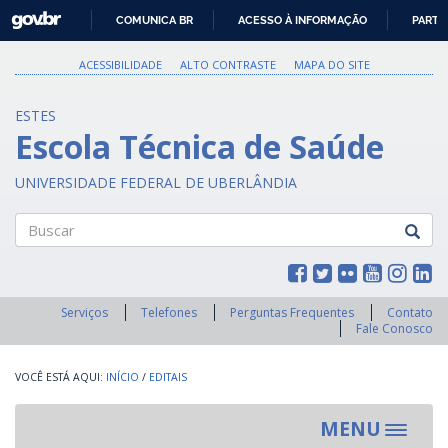
GOVBR
COMUNICA BR
ACESSO À INFORMAÇÃO
PARTI
IR
PARA
ACESSIBILIDADE
ALTO CONTRASTE
MAPA DO SITE
O
CONTEÚDO
ESTES
Escola Técnica de Saúde
UNIVERSIDADE FEDERAL DE UBERLÂNDIA
Buscar
Serviços
Telefones
Perguntas Frequentes
Contato
Fale Conosco
INÍCIO
/
EDITAIS
MENU
Toggle