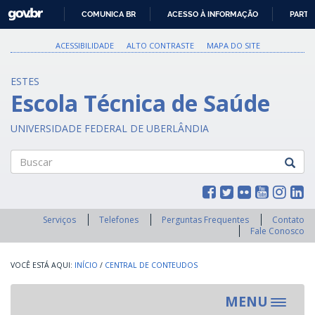
GOVBR
COMUNICA BR
ACESSO À INFORMAÇÃO
PARTI
IR
PARA
ACESSIBILIDADE
ALTO CONTRASTE
MAPA DO SITE
O
CONTEÚDO
ESTES
Escola Técnica de Saúde
UNIVERSIDADE FEDERAL DE UBERLÂNDIA
Buscar
Serviços
Telefones
Perguntas Frequentes
Contato
Fale Conosco
INÍCIO
/
CENTRAL DE CONTEUDOS
MENU
Toggle