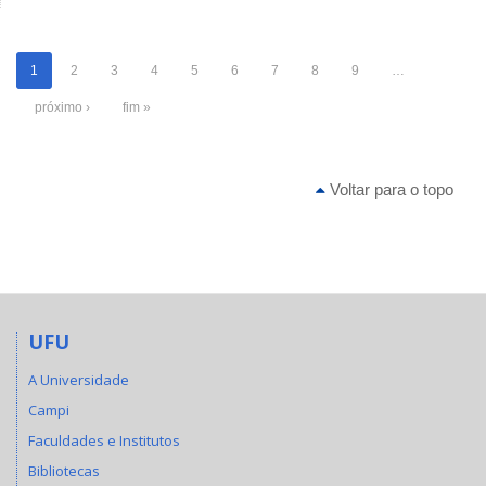
1
2
3
4
5
6
7
8
9
…
próximo ›
fim »
Voltar para o topo
UFU
A Universidade
Campi
Faculdades e Institutos
Bibliotecas